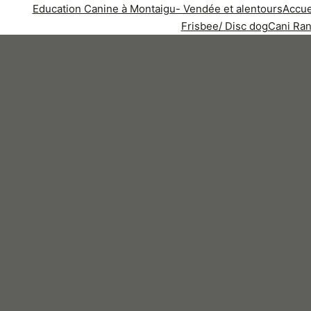
Education Canine à Montaigu- Vendée et alentours
Accue
Frisbee/ Disc dog
Cani Ra