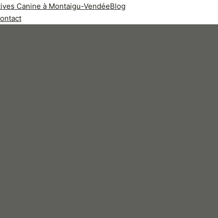
rtives Canine à Montaigu-Vendée
Blog
ontact