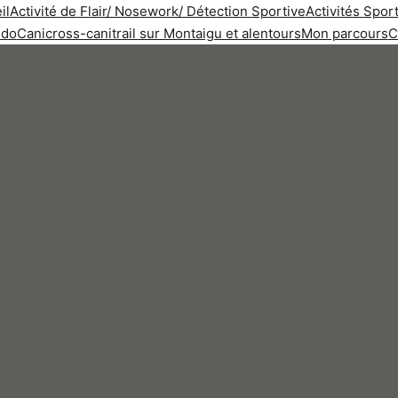
il
Activité de Flair/ Nosework/ Détection Sportive
Activités Spo
ndo
Canicross-canitrail sur Montaigu et alentours
Mon parcours
C