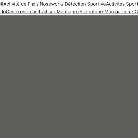
il
Activité de Flair/ Nosework/ Détection Sportive
Activités Spo
ndo
Canicross-canitrail sur Montaigu et alentours
Mon parcours
C