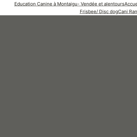
Education Canine à Montaigu- Vendée et alentours
Accue
Frisbee/ Disc dog
Cani Ra