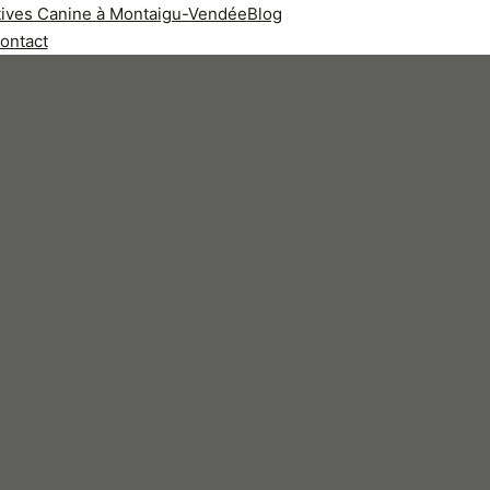
rtives Canine à Montaigu-Vendée
Blog
ontact