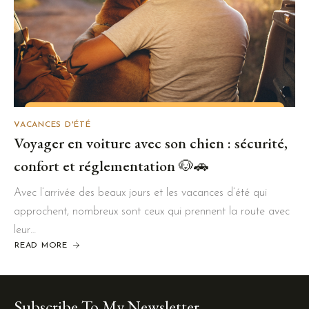
VACANCES D'ÉTÉ
Voyager en voiture avec son chien : sécurité,
confort et réglementation 🐶🚗
Avec l’arrivée des beaux jours et les vacances d’été qui
approchent, nombreux sont ceux qui prennent la route avec
leur…
READ MORE
ABOUT
VOYAGER
EN
VOITURE
AVEC
SON
CHIEN
Subscribe To My Newsletter
: